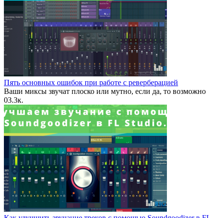
Пять основных ошибок при работе с реверберацией
Ваши миксы звучат плоско или мутно, если да, то возможно
0
3.3к.
Как улучшить звучание треков с помощью Soundgoodizer в FL