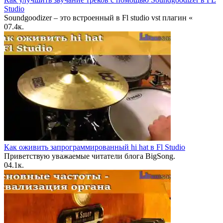
Studio
Soundgoodizer – это встроенный в Fl studio vst плагин «
0
7.4к.
Как оживить запрограммированный hi hat в Fl Studio
Приветствую уважаемые читатели блога BigSong.
0
4.1к.