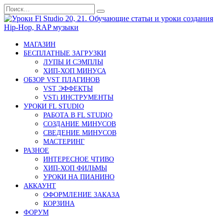
Перейти
Search
к
for:
содержанию
МАГАЗИН
БЕСПЛАТНЫЕ ЗАГРУЗКИ
ЛУПЫ И СЭМПЛЫ
ХИП-ХОП МИНУСА
ОБЗОР VST ПЛАГИНОВ
VST ЭФФЕКТЫ
VSTi ИНСТРУМЕНТЫ
УРОКИ FL STUDIO
РАБОТА В FL STUDIO
СОЗДАНИЕ МИНУСОВ
СВЕДЕНИЕ МИНУСОВ
МАСТЕРИНГ
РАЗНОЕ
ИНТЕРЕСНОЕ ЧТИВО
ХИП-ХОП ФИЛЬМЫ
УРОКИ НА ПИАНИНО
АККАУНТ
ОФОРМЛЕНИЕ ЗАКАЗА
КОРЗИНА
ФОРУМ