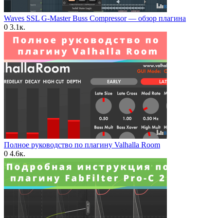
Waves SSL G-Master Buss Compressor — обзор плагина
0
3.1к.
Полное руководство по плагину Valhalla Room
0
4.6к.