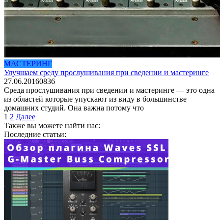
МАСТЕРИНГ
Улучшаем среду прослушивания при сведении и мастеринге
27.06.2016
0
836
Среда прослушивания при сведении и мастеринге — это одна
из областей которые упускают из виду в большинстве
домашних студий. Она важна потому что
Пагинация
1
2
Далее
записей
Также вы можете найти нас:
Последние статьи: