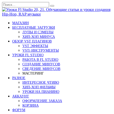
Перейти
Search
к
for:
содержанию
МАГАЗИН
БЕСПЛАТНЫЕ ЗАГРУЗКИ
ЛУПЫ И СЭМПЛЫ
ХИП-ХОП МИНУСА
ОБЗОР VST ПЛАГИНОВ
VST ЭФФЕКТЫ
VSTi ИНСТРУМЕНТЫ
УРОКИ FL STUDIO
РАБОТА В FL STUDIO
СОЗДАНИЕ МИНУСОВ
СВЕДЕНИЕ МИНУСОВ
МАСТЕРИНГ
РАЗНОЕ
ИНТЕРЕСНОЕ ЧТИВО
ХИП-ХОП ФИЛЬМЫ
УРОКИ НА ПИАНИНО
АККАУНТ
ОФОРМЛЕНИЕ ЗАКАЗА
КОРЗИНА
ФОРУМ