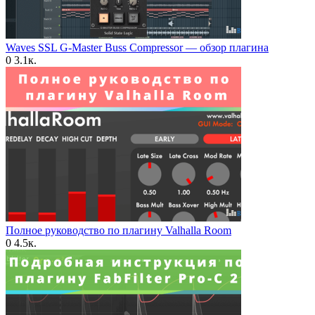
Waves SSL G-Master Buss Compressor — обзор плагина
0
3.1к.
Полное руководство по плагину Valhalla Room
0
4.5к.