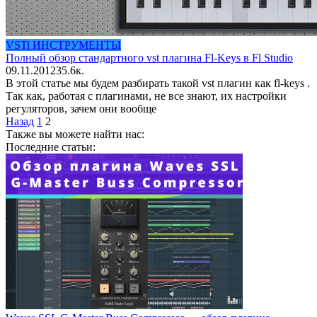
VSTi ИНСТРУМЕНТЫ
Полный обзор стандартного vst плагина Fl-Keys в Fl Studio
09.11.2012
3
5.6к.
В этой статье мы будем разбирать такой vst плагин как fl-keys .
Так как, работая с плагинами, не все знают, их настройки
регуляторов, зачем они вообще
Пагинация
Назад
1
2
записей
Также вы можете найти нас:
Последние статьи: