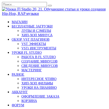
Перейти
Search
к
for:
содержанию
МАГАЗИН
БЕСПЛАТНЫЕ ЗАГРУЗКИ
ЛУПЫ И СЭМПЛЫ
ХИП-ХОП МИНУСА
ОБЗОР VST ПЛАГИНОВ
VST ЭФФЕКТЫ
VSTi ИНСТРУМЕНТЫ
УРОКИ FL STUDIO
РАБОТА В FL STUDIO
СОЗДАНИЕ МИНУСОВ
СВЕДЕНИЕ МИНУСОВ
МАСТЕРИНГ
РАЗНОЕ
ИНТЕРЕСНОЕ ЧТИВО
ХИП-ХОП ФИЛЬМЫ
УРОКИ НА ПИАНИНО
АККАУНТ
ОФОРМЛЕНИЕ ЗАКАЗА
КОРЗИНА
ФОРУМ