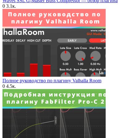
Waves SSL G-Master Buss Compressor — обзор плагина
0
3.1к.
Полное руководство по плагину Valhalla Room
0
4.5к.