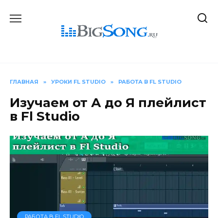
Перейти
к
содержанию
ГЛАВНАЯ
»
УРОКИ FL STUDIO
»
РАБОТА В FL STUDIO
Изучаем от А до Я плейлист
в Fl Studio
РАБОТА В FL STUDIO