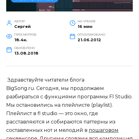
АВТОР
НА ЧТЕНИЕ
Сергей
16 мин
ПРОСМОТРОВ
ОПУБЛИКОВАНО
18.4к.
21.06.2012
ОБНОВЛЕНО
13.08.2018
Здравствуйте читатели блога
BigSong.ru. Cегодня, мы продолжаем
разбираться с функциями программы Fl Studio.
Мы остановились на плейлисте (playlist).
Плейлист в fl studio — это окно, где
расставляются и собираются паттерны из
составленных нот и мелодий в
пошаговом
секвенсоре.
Другими словами вся композиция